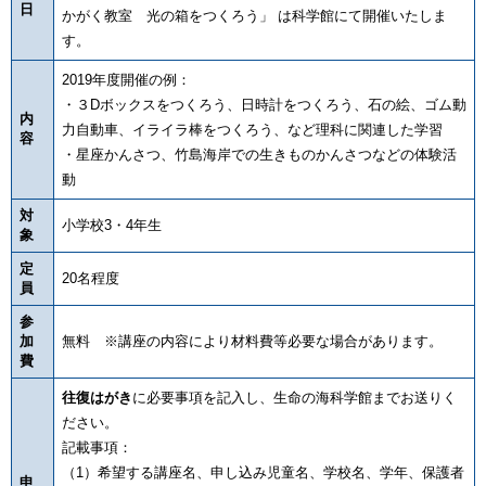
日
かがく教室 光の箱をつくろう」 は科学館にて開催いたしま
す。
2019年度開催の例：
・３Dボックスをつくろう、日時計をつくろう、石の絵、ゴム動
内
力自動車、イライラ棒をつくろう、など理科に関連した学習
容
・星座かんさつ、竹島海岸での生きものかんさつなどの体験活
動
対
小学校3・4年生
象
定
20名程度
員
参
加
無料 ※講座の内容により材料費等必要な場合があります。
費
往復はがき
に必要事項を記入し、生命の海科学館までお送りく
ださい。
記載事項：
（1）希望する講座名、申し込み児童名、学校名、学年、保護者
申