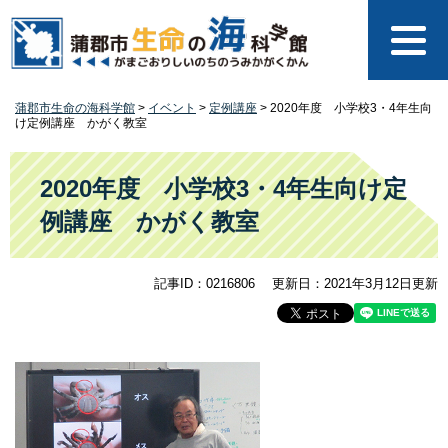
ペ
メ
ー
ニ
ジ
ュ
の
ー
先
を
蒲郡市生命の海科学館
>
イベント
>
定例講座
>
2020年度 小学校3・4年生向
頭
飛
け定例講座 かがく教室
で
ば
す
し
本
。
て
文
2020年度 小学校3・4年生向け定
本
例講座 かがく教室
文
へ
記事ID：0216806
更新日：2021年3月12日更新