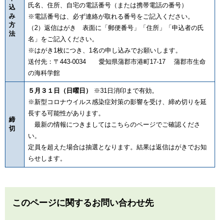
氏名、住所、自宅の電話番号（または携帯電話の番号）
込
み
※電話番号は、必ず連絡が取れる番号をご記入ください。
方
（2）返信はがき 表面に「郵便番号」「住所」「申込者の氏
法
名」をご記入ください。
※はがき1枚につき、1名の申し込みでお願いします。
送付先：〒443-0034 愛知県蒲郡市港町17-17 蒲郡市生命
の海科学館
５月３１日（日曜日）
※31日消印まで有効。
※新型コロナウイルス感染症対策の影響を受け、締め切りを延
長する可能性があります。
締
最新の情報につきましてはこちらのページでご確認くださ
切
い。
定員を超えた場合は抽選となります。結果は返信はがきでお知
らせします。
このページに関するお問い合わせ先