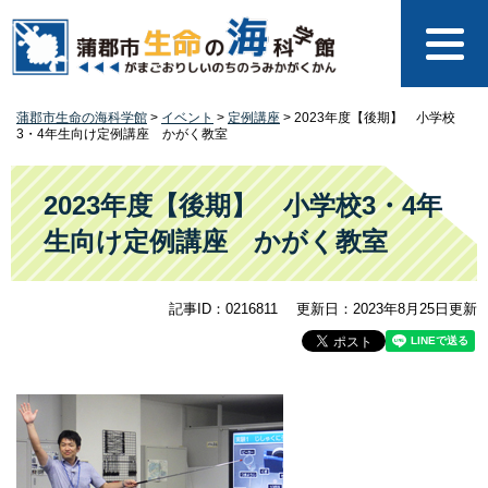
ペ
メ
ー
ニ
ジ
ュ
の
ー
先
を
蒲郡市生命の海科学館
>
イベント
>
定例講座
>
2023年度【後期】 小学校
頭
飛
3・4年生向け定例講座 かがく教室
で
ば
す
し
本
。
て
文
2023年度【後期】 小学校3・4年
本
生向け定例講座 かがく教室
文
へ
記事ID：0216811
更新日：2023年8月25日更新