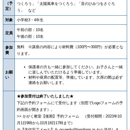
（予
つくろう」「太陽風車をつくろう」「音のひみつをさぐろ
定）
う」 など
対象
小学校3・4年生
午前の部：10名
定員
午後の部：10名
無料 ※講座の内容により材料費（100円〜300円）が必要とな
参加
費
ります。
保護者の方も一緒に参加してください。お子さんと一緒
お願
に楽しんでいただけるよう準備しています。
い
材料や座席の配置等、準備しています。欠席の際は必ず
連絡をお願いします。
★参加受付は終了いたしました★
下記の予約フォームにて受付します（別窓でLogoフォームの予
約画面が開きます）。
>> かがく教室【後期】予約フォーム （受付期間：2023年10
月1日9時から10月18日17時まで）
※【送信完了メール】を no-reply@logoform.jp から送信しま