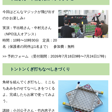
今回はどんなマジックが飛び出す
のかお楽しみ♪
実演：平出曉さん・中村元さん
（NPO法人オアシス）
時間：10時〜10時30分 定員：20
名（保護者の同伴は1名まで） 参加費：無料
>> 予約フォーム （受付期間：2026年7月18日9時〜7月24日17時）
トントンくぎ打ちなべしきづくり
角材を組んでくぎ打ちし、ミニも
ちあみをのせてなべしきをつくる
よ。完成したらお家で使ってみよ
う。
講師：小川公子さん・竹内恵子さ