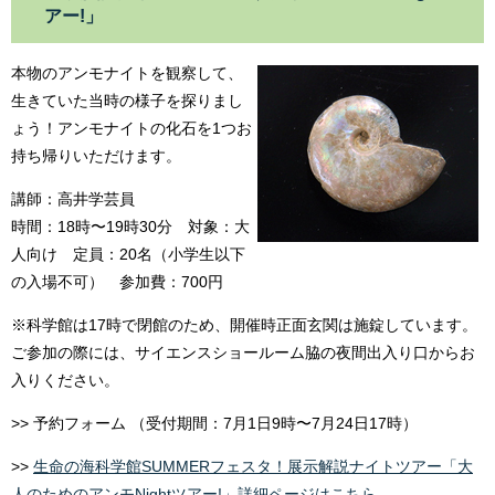
アー!」
本物のアンモナイトを観察して、
生きていた当時の様子を探りまし
ょう！アンモナイトの化石を1つお
持ち帰りいただけます。
講師：高井学芸員
時間：18時〜19時30分 対象：大
人向け 定員：20名（小学生以下
の入場不可） 参加費：700円
※科学館は17時で閉館のため、開催時正面玄関は施錠しています。
ご参加の際には、サイエンスショールーム脇の夜間出入り口からお
入りください。
>> 予約フォーム （受付期間：7月1日9時〜7月24日17時）
>>
生命の海科学館SUMMERフェスタ！展示解説ナイトツアー「大
人のためのアンモNightツアー!」詳細ページはこちら