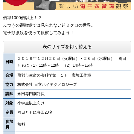
倍率1000倍以上！？
ふつうの顕微鏡では見られない超ミクロの世界。
電子顕微鏡を使って観察してみよう！
表のサイズを切り替える
２０１８年１２月２５日（火曜日）・２６日（水曜日） 両日
日時
ともに（1）11時～12時 （2）14時～15時
会場
蒲郡市生命の海科学館 １Ｆ 実験工作室
協力
株式会社 日立ハイテクノロジーズ
講師
永田専門嘱託員
対象
小学生以上向け
定員
両日ともに各回20名
参加
無料
費