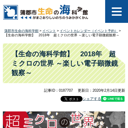
ペ
メ
ー
ニ
ジ
ュ
の
ー
先
を
蒲郡市生命の海科学館
>
イベント
>
イベントカレンダー（イベント予約）
>
頭
飛
【生命の海科学館】 2018年 超ミクロの世界 ～楽しい電子顕微鏡観察～
で
ば
す
し
本
。
て
文
【生命の海科学館】 2018年 超
本
ミクロの世界 ～楽しい電子顕微鏡
文
へ
観察～
記事ID：0187707
更新日：2020年2月14日更新
シェアする