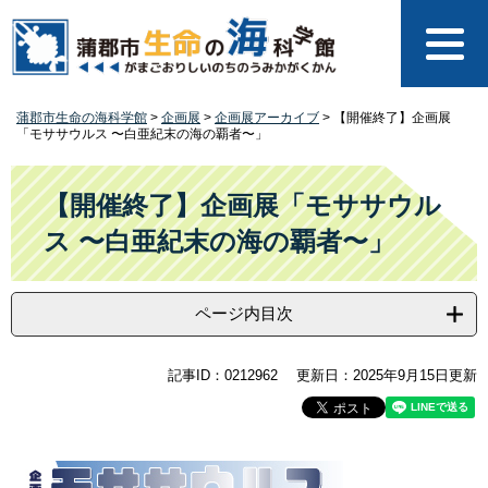
ペ
メ
ー
ニ
ジ
ュ
の
ー
先
を
蒲郡市生命の海科学館
>
企画展
>
企画展アーカイブ
>
【開催終了】企画展
頭
飛
「モササウルス 〜白亜紀末の海の覇者〜」
で
ば
す
し
本
。
て
文
【開催終了】企画展「モササウル
本
ス 〜白亜紀末の海の覇者〜」
文
へ
ページ内目次
記事ID：0212962
更新日：2025年9月15日更新