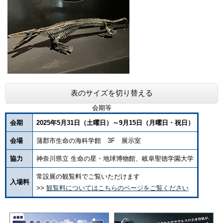
表のサイズを切り替える
会期等
会期
2025年5月31
日（土曜日）～9月15日（月曜日・祝日）
会場
蒲郡市生命の海科学館 3F 展示室
協力
神奈川県立 生命の星・地球博物館、岐阜聖徳学園大学
常設展の観覧料でご覧いただけます
入場料
>>
観覧料についてはこちらのページをご覧ください