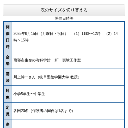
表のサイズを切り替える
開催日時等
開
催
2025年9月15日（月曜日・祝日） （1）11時〜12時 （2）14
日
時〜15時
時
会
蒲郡市生命の海科学館 1F 実験工作室
場
講
川上紳一さん（岐阜聖徳学園大学 教授）
師
対
小学5年生〜中学生
象
定
各回20名（保護者の同伴は1名まで）
員
参