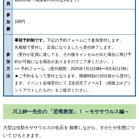
員
参
100円
加
費
事前予約制です。
下記の予約フォームにて参加受付します。
先着順で受付し、定員になりましたら受付終了します。
参
（受付が定員に達しても、その後キャンセルが出た場合に再び予
加
約が可能になる場合がありますのでご了承ください。）
方
>> 予約フォーム （受付期間：2025年7月1日9時〜8月4日17時）
法
★ご予約をもって受付となります。開催時刻の10分前から受付し
ます。イベント会場受付にて【送信完了メール】（画面上orプリ
ントアウトしたもの）をご提示ください。
川上紳一先生の 「恐竜教室」！ ～モササウルス編～
大型は虫類モササウルスの化石を 観察しながら、すがたや生態につ
いて ひもときます。