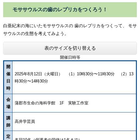
モササウルスの歯のレプリカをつくろう！
白亜紀末の海にいたモササウルスの 歯のレプリカをつくって、 モサ
サウルスの生態を考えてみよう。
表のサイズを切り替える
開催日時等
開
催
2025年8月12日（火曜日） （1）10時30分〜11時30分 （2）13
日
時30分〜14時30分
時
会
蒲郡市生命の海科学館 1F 実験工作室
場
講
高井学芸員
師
定
各回10名（保護者の同伴は1名まで）