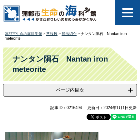
ペ
メ
ー
ニ
ジ
ュ
の
ー
先
を
蒲郡市生命の海科学館
>
常設展
>
展示紹介
>
ナンタン隕石 Nantan iron
頭
飛
meteorite
で
ば
す
し
本
。
て
文
ナンタン隕石 Nantan iron
本
meteorite
文
へ
ページ内目次
記事ID：0216494
更新日：2024年1月1日更新