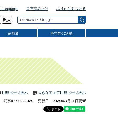
n Language
音声読み上げ
ふりがなをつける
G
拡大
o
o
企画展
科学館の活動
g
l
e
カ
ス
タ
ム
検
索
印刷ページ表示
大きな文字で印刷ページ表示
記事ID：0227025
更新日：2025年3月31日更新