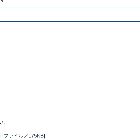
い。
Fファイル／175KB]