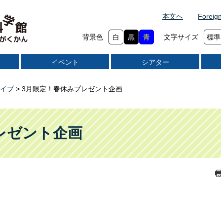
本文へ
Foreig
背景色
白
黒
青
文字サイズ
標準
イベント
シアター
イブ
>
3月限定！春休みプレゼント企画
レゼント企画