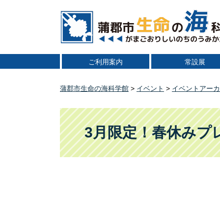
ペ
メ
ー
ニ
ジ
ュ
の
ー
先
を
ご利用案内
常設展
頭
飛
で
ば
す
し
蒲郡市生命の海科学館
>
イベント
>
イベントアーカ
。
て
本
本
文
文
3月限定！春休みプ
へ