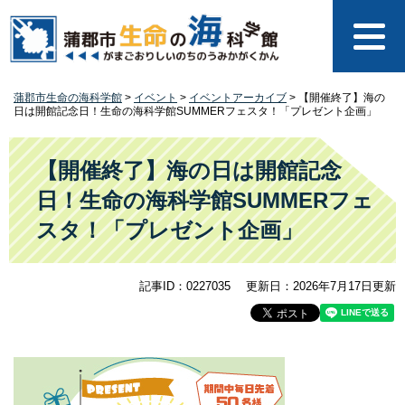
ペ
メ
ー
ニ
ジ
ュ
の
ー
先
を
蒲郡市生命の海科学館
>
イベント
>
イベントアーカイブ
>
【開催終了】海の
頭
飛
日は開館記念日！生命の海科学館SUMMERフェスタ！「プレゼント企画」
で
ば
す
し
本
。
て
文
【開催終了】海の日は開館記念
本
日！生命の海科学館SUMMERフェ
文
へ
スタ！「プレゼント企画」
記事ID：0227035
更新日：2026年7月17日更新