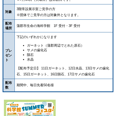
3階常設展示室ご見学の方
対象
※団体でご見学の方は対象外となります。
配布
蒲郡市生命の海科学館 1F 受付・3F 受付
場所
下記のいずれかになります
ガーネット（蒲郡周辺でとれた原石）
サメの歯化石
プレ
隕石
ゼン
水晶
ト
【配布予定日】 11日ガーネット、12日水晶、13日サメの歯化
石、15日ガーネット、16日隕石、17日サメの歯化石
配布
期間中、毎日先着50名様
数