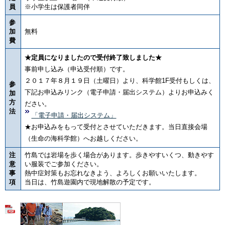
員
※小学生は保護者同伴
参
加
無料
費
★定員になりましたので受付終了致しました★
事前申し込み（申込受付順）です。
２０１７年８月１９日（土曜日）より、科学館1F受付もしくは、
参
下記お申込みリンク（電子申請・届出システム）よりお申込みく
加
方
ださい。
法
「電子申請・届出システム」
★お申込みをもって受付とさせていただきます。当日直接会場
（生命の海科学館）へお越しください。
注
竹島では岩場を歩く場合があります。歩きやすいくつ、動きやす
意
い服装でご参加ください。
事
熱中症対策もお忘れなきよう、よろしくお願いいたします。
項
当日は、竹島遊園内で現地解散の予定です。