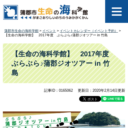
ペ
メ
ー
ニ
ジ
ュ
の
ー
先
を
蒲郡市生命の海科学館
>
イベント
>
イベントカレンダー（イベント予約）
>
頭
飛
【生命の海科学館】 2017年度 ぶらぶら♪蒲郡ジオツアー in 竹島
で
ば
す
し
本
。
て
文
【生命の海科学館】 2017年度
本
ぶらぶら♪蒲郡ジオツアー in 竹
文
へ
島
記事ID：0165062
更新日：2020年2月14日更新