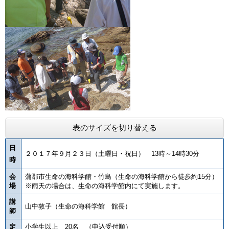
表のサイズを切り替える
日
２０１７年９月２３日（土曜日・祝日） 13時～14時30分
時
会
蒲郡市生命の海科学館・竹島（生命の海科学館から徒歩約15分）
場
※雨天の場合は、生命の海科学館内にて実施します。
講
山中敦子（生命の海科学館 館長）
師
定
小学生以上 20名 （申込受付順）