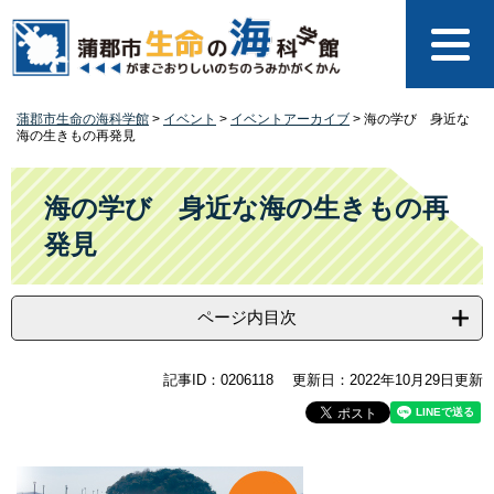
ペ
メ
ー
ニ
ジ
ュ
の
ー
先
を
蒲郡市生命の海科学館
>
イベント
>
イベントアーカイブ
>
海の学び 身近な
頭
飛
海の生きもの再発見
で
ば
す
し
本
。
て
文
海の学び 身近な海の生きもの再
本
発見
文
へ
ページ内目次
記事ID：0206118
更新日：2022年10月29日更新