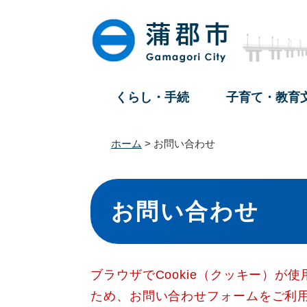
ペ
メ
ー
ニ
ジ
ュ
の
ー
先
を
頭
飛
くらし・手続
子育て・教育
で
ば
す
し
。
て
ホーム
>
お問い合わせ
本
文
本
へ
文
お問い合わせ
ブラウザでCookie（クッキー）が
ため、お問い合わせフォームをご利