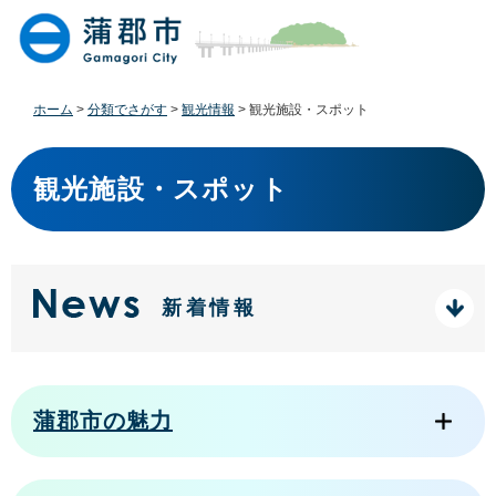
ペ
メ
ー
ニ
ジ
ュ
の
ー
先
を
ホーム
>
分類でさがす
>
観光情報
>
観光施設・スポット
頭
飛
で
ば
本
す
し
文
観光施設・スポット
。
て
本
文
へ
新着情報
蒲郡市の魅力