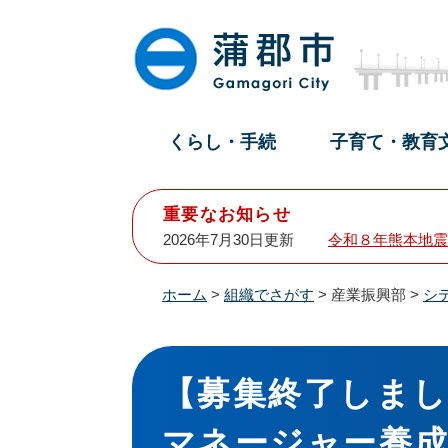
ペ
メ
ー
ニ
ジ
ュ
の
ー
先
を
頭
飛
くらし・手続
子育て・教育
で
ば
す
し
。
て
重要なお知らせ
本
2026年7月30日更新
令和８年熊本地震
文
へ
ホーム
>
組織でさがす
>
産業振興部
>
シ
本
文
【募集終了しま
マネージャー養成