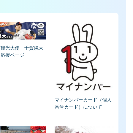
市観光大使 千賀滉大
 応援ページ
マイナンバーカード（個人
番号カード）について