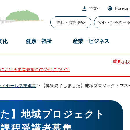
本文へ
Foreign
休日・救急医療
安心・ひろめー
文化
健康・福祉
産業・ビジネス
重要なお
における災害義援金の受付について
ティセールス推進室
>
【募集終了しました】地域プロジェクトマネ
した】地域プロジェクト
課程受講者募集