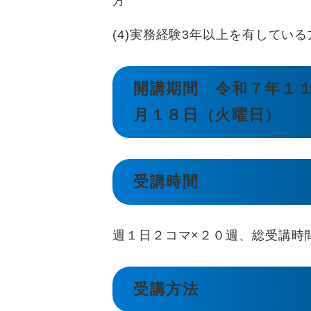
方
(4)実務経験3年以上を有している
開講期間
令和７年１
月１８日（火曜日）
受講時間
週１日２コマ×２０週、総受講時
受講方法