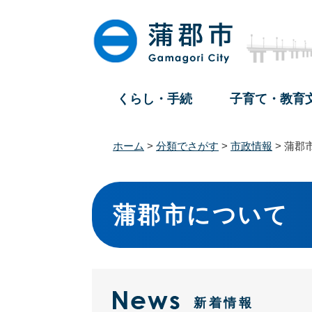
ペ
メ
ー
ニ
ジ
ュ
の
ー
先
を
頭
飛
くらし・手続
子育て・教育
で
ば
す
し
。
て
ホーム
>
分類でさがす
>
市政情報
>
蒲郡
本
文
本
へ
文
蒲郡市について
新着情報