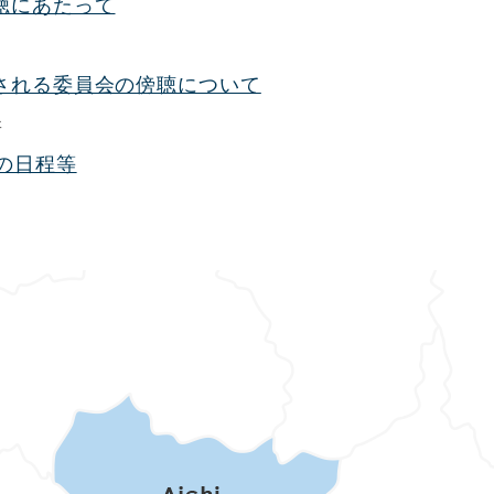
聴にあたって
される委員会の傍聴について
新
の日程等