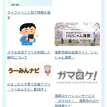
ライフイベント別で情報を探
す
スマホ決済アプリを利用した
蒲郡市移住促進サイト「いい
納付について
じゃん蒲郡」
がまごおり子育て応援アプリ
「うーみんナビ」配信中！
蒲郡ロケーションサービス
「ガマロケ！」 蒲郡市のロケ
地情報など