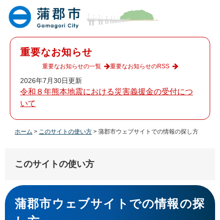
ペ
メ
ー
ニ
ジ
ュ
の
ー
先
を
重要なお知らせ
頭
飛
で
ば
重要なお知らせの一覧
重要なお知らせのRSS
す
し
2026年7月30日更新
。
て
令和８年熊本地震における災害義援金の受付につ
本
いて
文
へ
ホーム
>
このサイトの使い方
>
蒲郡市ウェブサイトでの情報の探し方
このサイトの使い方
本
文
蒲郡市ウェブサイトでの情報の探