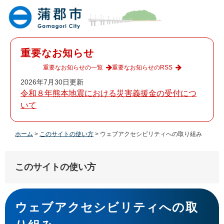
ペ
メ
ー
ニ
ジ
ュ
の
ー
先
を
重要なお知らせ
頭
飛
で
ば
重要なお知らせの一覧
重要なお知らせのRSS
す
し
2026年7月30日更新
。
て
令和８年熊本地震における災害義援金の受付につ
本
いて
文
へ
ホーム
>
このサイトの使い方
>
ウェブアクセシビリティへの取り組み
このサイトの使い方
本
文
ウェブアクセシビリティへの取