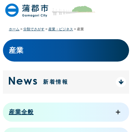
ペ
メ
ー
ニ
ジ
ュ
の
ー
先
を
ホーム
>
分類でさがす
>
産業・ビジネス
>
産業
頭
飛
で
ば
本
す
し
文
産業
。
て
本
文
へ
新着情報
産業全般