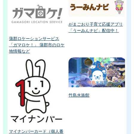
がまごおり子育て応援アプリ
「うーみんナビ」配信中！
蒲郡ロケーションサービス
「ガマロケ！」 蒲郡市のロケ
地情報など
竹島水族館
マイナンバーカード（個人番