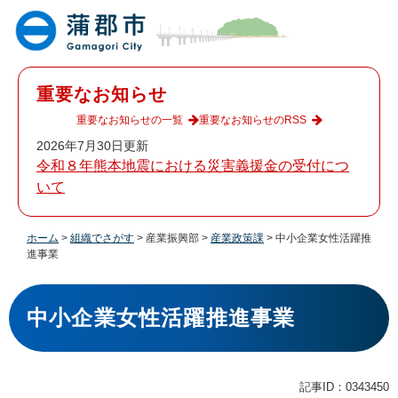
ペ
メ
ー
ニ
ジ
ュ
の
ー
先
を
重要なお知らせ
頭
飛
で
ば
重要なお知らせの一覧
重要なお知らせのRSS
す
し
2026年7月30日更新
。
て
令和８年熊本地震における災害義援金の受付につ
本
いて
文
へ
ホーム
>
組織でさがす
>
産業振興部
>
産業政策課
>
中小企業女性活躍推
進事業
本
文
中小企業女性活躍推進事業
記事ID：0343450