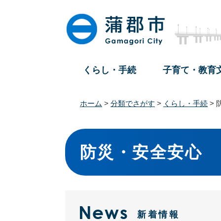
ペ
メ
ー
ニ
ジ
ュ
の
ー
先
を
頭
飛
くらし・手続
子育て・教育
で
ば
す
し
。
て
ホーム
>
分類でさがす
>
くらし・手続
>
本
文
本
へ
文
防災・安全安心
新着情報