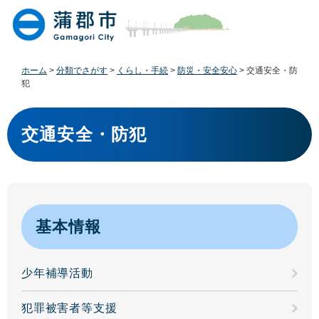
ペ
メ
ー
ニ
ジ
ュ
の
ー
先
を
ホーム
>
分類でさがす
>
くらし・手続
>
防災・安全安心
>
交通安全・防
頭
飛
犯
で
ば
す
し
本
。
て
文
交通安全・防犯
本
文
へ
基本情報
少年補導活動
犯罪被害者等支援