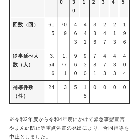
0
3
1
2
3
4
5
0
回数（回）
61
70
4
4
3
2
2
1
5
9
6
4
8
4
1
9
3
1
6
7
3
6
従事延べ人
3,
1,
9
9
7
4
4
4
数（人）
54
77
6
3
8
7
3
0
6
1
0
0
1
3
3
4
補導件数
24
3
5
1
0
0
0
0
（件）
5
※令和2年度から令和4年度にかけて緊急事態宣言
やまん延防止等重点処置の発出により、合同補導を
中止としました。