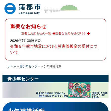
ペ
メ
ー
ニ
ジ
ュ
の
ー
先
を
重要なお知らせ
頭
飛
で
ば
重要なお知らせの一覧
重要なお知らせのRSS
す
し
2026年7月30日更新
。
て
令和８年熊本地震における災害義援金の受付につ
本
いて
文
へ
ホーム
>
青少年センター
>
少年補導活動
青少年センター
本
文