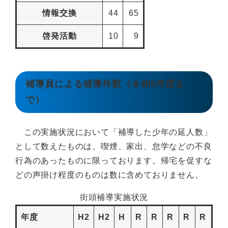
情報交換
44
65
啓発活動
10
9
補導員による補導件数（令和5年度ま
で）
この実施状況において「補導した少年の延人数」
として数えたものは、喫煙、家出、怠学などの不良
行為のあったものに限っております。帰宅を促すな
どの声掛け程度のものは数に含めておりません。
街頭補導実施状況
年度
H2
H2
H
R
R
R
R
R