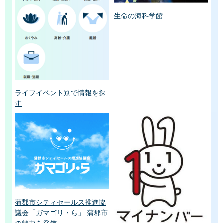
生命の海科学館
ライフイベント別で情報を探
す
蒲郡市シティセールス推進協
議会「ガマゴリ・ら」 蒲郡市
の魅力を発信