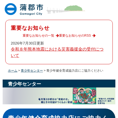
ペ
メ
ー
ニ
ジ
ュ
の
ー
先
を
重要なお知らせ
頭
飛
で
ば
重要なお知らせの一覧
重要なお知らせのRSS
す
し
2026年7月30日更新
。
て
令和８年熊本地震における災害義援金の受付につ
本
いて
文
へ
ホーム
>
青少年センター
>
青少年健全育成協力店にご協力ください
青少年センター
本
文