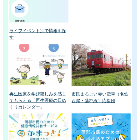
ライフイベント別で情報を探
す
再生医療を学び親しみを感じ
市民まるごと赤い電車（名鉄
てもらえる「再生医療の日め
西尾・蒲郡線）応援団
くりカレンダー」