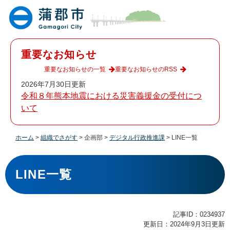
ペ
メ
ー
ニ
ジ
ュ
の
ー
先
を
重要なお知らせ
頭
飛
で
ば
重要なお知らせの一覧
重要なお知らせのRSS
す
し
2026年7月30日更新
。
て
令和８年熊本地震における災害義援金の受付につ
本
いて
文
へ
ホーム
>
組織でさがす
>
企画部
>
デジタル行政推進課
>
LINE一覧
本
文
LINE一覧
記事ID：0234937
更新日：2024年9月3日更新