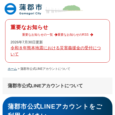
ペ
メ
ー
ニ
ジ
ュ
の
ー
先
を
重要なお知らせ
頭
飛
で
ば
重要なお知らせの一覧
重要なお知らせのRSS
す
し
2026年7月30日更新
。
て
令和８年熊本地震における災害義援金の受付につ
本
いて
文
へ
ホーム
>
蒲郡市公式LINEアカウントについて
蒲郡市公式LINEアカウントについて
本
文
蒲郡市公式LINEアカウントをご