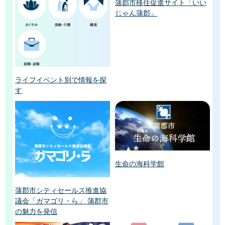
蒲郡市移住促進サイト「いい
じゃん蒲郡」
ライフイベント別で情報を探
す
生命の海科学館
蒲郡市シティセールス推進協
議会「ガマゴリ・ら」 蒲郡市
の魅力を発信