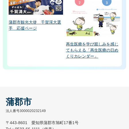
蒲郡市観光大使 千賀滉大選
手 応援ページ
再生医療を学び親しみを感じ
てもらえる「再生医療の日め
くりカレンダー」
蒲郡市
法人番号3000020232149
〒443-8601 愛知県蒲郡市旭町17番1号