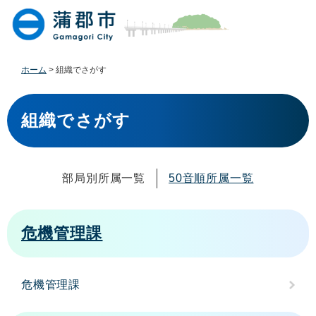
ペ
メ
ー
ニ
ジ
ュ
の
ー
先
を
ホーム
>
組織でさがす
頭
飛
で
ば
本
す
し
文
組織でさがす
。
て
本
文
へ
部局別所属一覧
50音順所属一覧
危機管理課
危機管理課