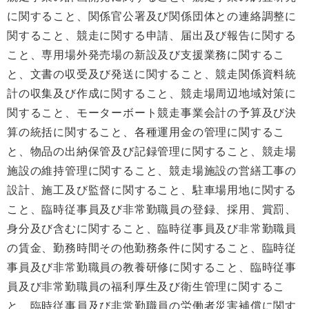
に関すること、関係官公署及び関係団体との連絡調整に
関すること、競走に関する申請、届出及び報告に関する
こと、専用場外発売場の新設及び支援業務に関するこ
と、文書の収受及び発送に関すること、競走関係資料統
計の収集及び作成に関すること、競走場周辺地域対策に
関すること、モーターボート競走事業会計の予算及び決
算の統括に関すること、各種運用金の管理に関するこ
と、物品の出納保管及び記録管理に関すること、競走場
施設の維持管理に関すること、競走場施設の営繕工事の
設計、施工及び監督に関すること、駐車場用地に関する
こと、臨時従事員及び非常勤職員の登録、採用、賞罰、
身分及び含むに関すること、臨時従事員及び非常勤職員
の賃金、勤務時間その他勤務条件に関すること、臨時従
事員及び非常勤職員の教養研修に関すること、臨時従事
員及び非常勤職員の福利厚生及び衛生管理に関するこ
と、臨時従事員及び非常勤職員の労働者災害補償に関す