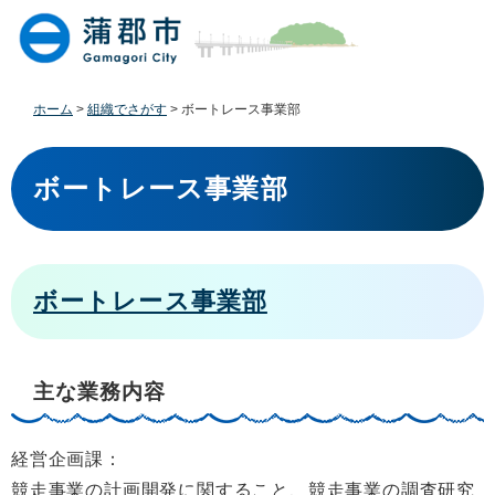
ペ
メ
ー
ニ
ジ
ュ
の
ー
先
を
ホーム
>
組織でさがす
>
ボートレース事業部
頭
飛
で
ば
本
す
し
文
ボートレース事業部
。
て
本
文
へ
ボートレース事業部
主な業務内容
経営企画課：
競走事業の計画開発に関すること、競走事業の調査研究