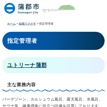
ペ
メ
ー
ニ
ジ
ュ
の
ー
先
を
ホーム
>
組織でさがす
>
指定管理者
頭
飛
で
ば
本
す
し
文
指定管理者
。
て
本
文
へ
ユトリーナ蒲郡
主な業務内容
バーデゾーン、カルシュウム風呂、露天風呂、水風呂、
サウナ等、健康増進に役立つ設備を設置しております。