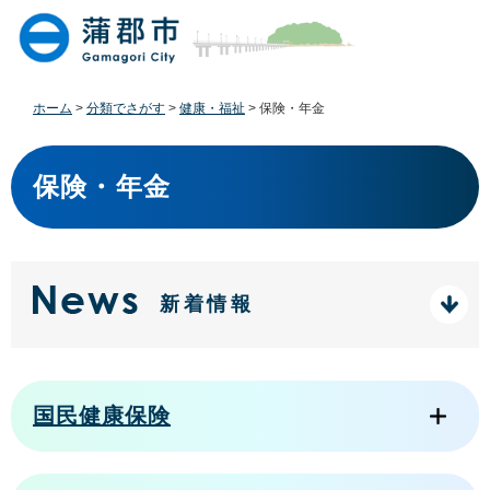
ペ
メ
ー
ニ
ジ
ュ
の
ー
先
を
ホーム
>
分類でさがす
>
健康・福祉
>
保険・年金
頭
飛
で
ば
本
す
し
文
保険・年金
。
て
本
文
へ
新着情報
国民健康保険