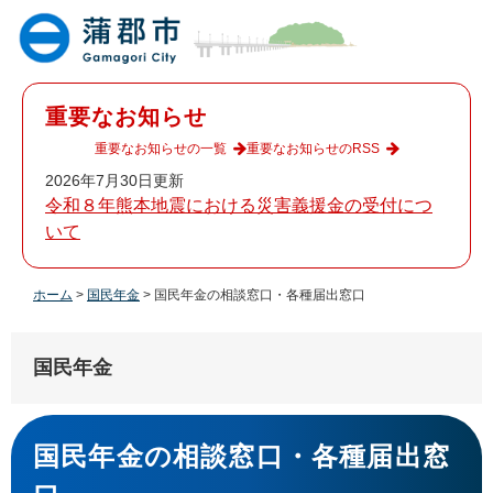
ペ
メ
ー
ニ
ジ
ュ
の
ー
先
を
重要なお知らせ
頭
飛
で
ば
重要なお知らせの一覧
重要なお知らせのRSS
す
し
2026年7月30日更新
。
て
令和８年熊本地震における災害義援金の受付につ
本
いて
文
へ
ホーム
>
国民年金
>
国民年金の相談窓口・各種届出窓口
国民年金
本
文
国民年金の相談窓口・各種届出窓