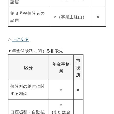
諸届
第３号被保険者の
○（事業主経由）
×
諸届
△
上に戻る
▼年金保険料に関する相談先
市
年金事務
区分
役
所
所
保険料の納付に関
○
×
する相談
○
口座振替・自動払
(または金