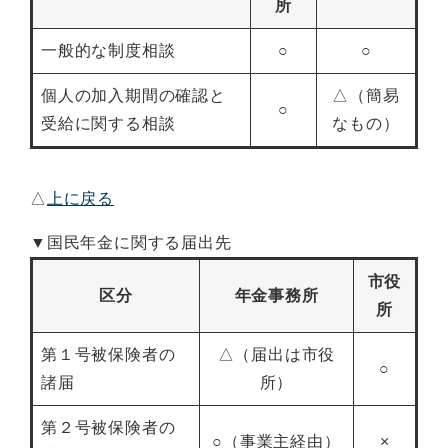
所
一般的な制度相談
○
○
個人の加入期間の確認と
△（簡易
○
受給に関する相談
なもの）
△
上に戻る
▼国民年金に関する届出先
市役
区分
年金事務所
所
第１号被保険者の
△（届出は市役
○
諸届
所）
第２号被保険者の
○（事業主経由）
×