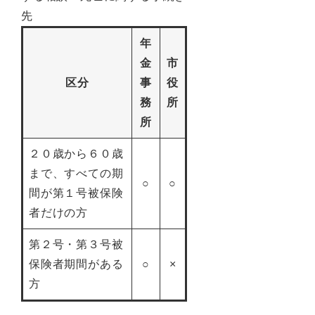
先
年
金
市
区分
事
役
務
所
所
２０歳から６０歳
まで、すべての期
○
○
間が第１号被保険
者だけの方
第２号・第３号被
保険者期間がある
○
×
方