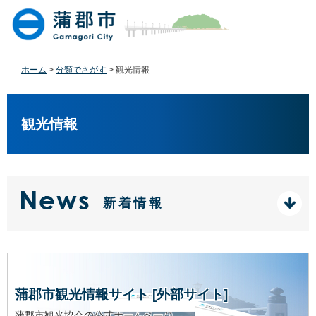
ペ
メ
ー
ニ
ジ
ュ
の
ー
先
を
ホーム
>
分類でさがす
>
観光情報
頭
飛
で
ば
本
す
し
文
観光情報
。
て
本
文
へ
新着情報
蒲郡市観光情報サイト [外部サイト]
蒲郡市観光協会の公式ホームページ。