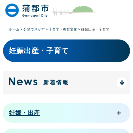
ペ
メ
ー
ニ
ジ
ュ
の
ー
先
を
ホーム
>
分類でさがす
>
子育て・教育文化
>
妊娠出産・子育て
頭
飛
で
ば
本
す
し
文
妊娠出産・子育て
。
て
本
文
へ
新着情報
妊娠・出産