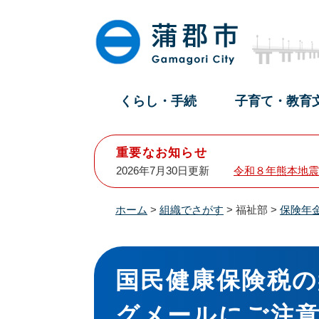
ペ
メ
ー
ニ
ジ
ュ
の
ー
先
を
頭
飛
くらし・手続
子育て・教育
で
ば
す
し
。
て
重要なお知らせ
本
2026年7月30日更新
令和８年熊本地震
文
へ
ホーム
>
組織でさがす
>
福祉部
>
保険年
本
文
国民健康保険税
グメールにご注