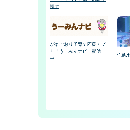
探す
がまごおり子育て応援アプ
リ「うーみんナビ」配信
竹島
中！