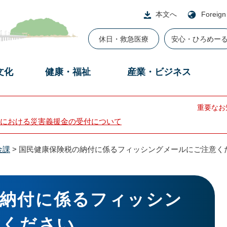
本文へ
Foreign
休日・救急医療
安心・ひろめー
文化
健康・福祉
産業・ビジネス
重要なお
における災害義援金の受付について
金課
>
国民健康保険税の納付に係るフィッシングメールにご注意く
の納付に係るフィッシン
意ください