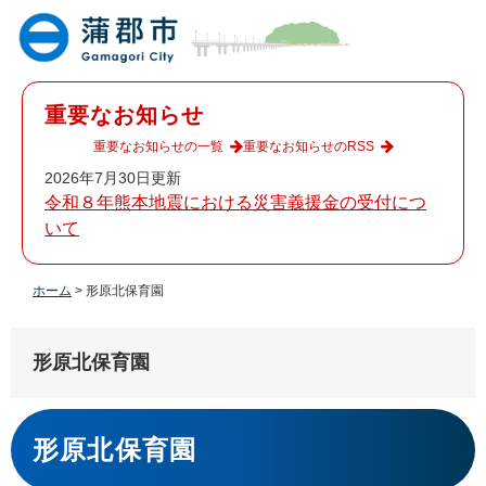
ペ
メ
ー
ニ
ジ
ュ
の
ー
先
を
重要なお知らせ
頭
飛
で
ば
重要なお知らせの一覧
重要なお知らせのRSS
す
し
2026年7月30日更新
。
て
令和８年熊本地震における災害義援金の受付につ
本
いて
文
へ
ホーム
>
形原北保育園
形原北保育園
本
文
形原北保育園