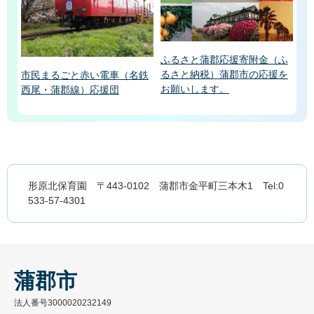
ふるさと蒲郡応援寄附金（ふ
るさと納税）蒲郡市の応援を
市民まるごと赤い電車（名鉄
お願いします。
西尾・蒲郡線）応援団
形原北保育園 〒443-0102 蒲郡市金平町三本木1 Tel:0
533-57-4301
蒲郡市
法人番号3000020232149