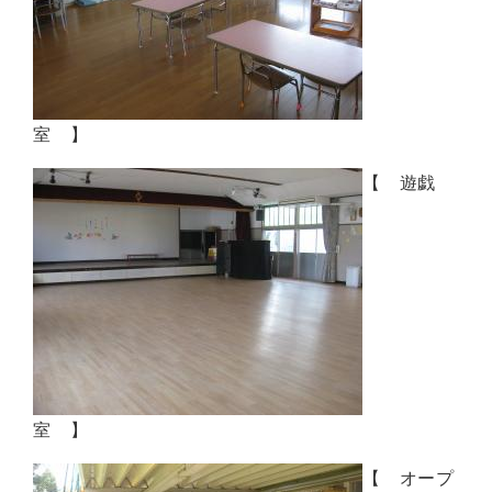
室 】
【 遊戯
室 】
【 オープ