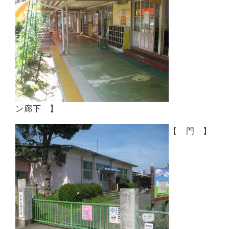
ン廊下 】
【 門 】