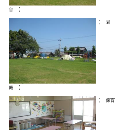
舎 】
【 園
庭 】
【 保育