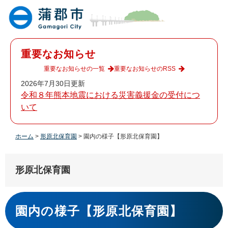
ペ
メ
ー
ニ
ジ
ュ
の
ー
先
を
重要なお知らせ
頭
飛
で
ば
重要なお知らせの一覧
重要なお知らせのRSS
す
し
2026年7月30日更新
。
て
令和８年熊本地震における災害義援金の受付につ
本
いて
文
へ
ホーム
>
形原北保育園
>
園内の様子【形原北保育園】
形原北保育園
本
文
園内の様子【形原北保育園】