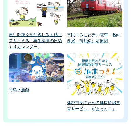
再生医療を学び親しみを感じ
市民まるごと赤い電車（名鉄
てもらえる「再生医療の日め
西尾・蒲郡線）応援団
くりカレンダー」
竹島水族館
蒲郡市民のための健康情報共
有サービス「がまっと！」