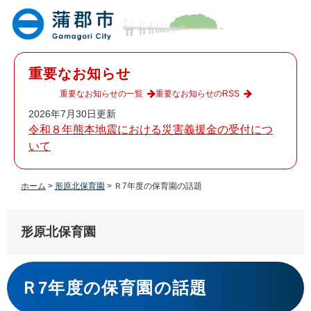
ペ
メ
ー
ニ
ジ
ュ
の
ー
先
を
重要なお知らせ
頭
飛
で
ば
重要なお知らせの一覧
重要なお知らせのRSS
す
し
2026年7月30日更新
。
て
令和８年熊本地震における災害義援金の受付につ
本
いて
文
へ
ホーム
>
形原北保育園
>
Ｒ7年度の保育園の話題
形原北保育園
本
文
Ｒ7年度の保育園の話題