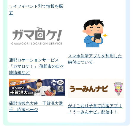
ライフイベント別で情報を探
す
スマホ決済アプリを利用した
蒲郡ロケーションサービス
納付について
「ガマロケ！」 蒲郡市のロケ
地情報など
蒲郡市観光大使 千賀滉大選
がまごおり子育て応援アプリ
手 応援ページ
「うーみんナビ」配信中！