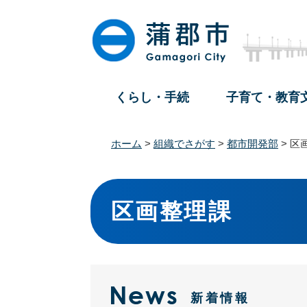
ペ
メ
ー
ニ
ジ
ュ
の
ー
先
を
頭
飛
くらし・手続
子育て・教育
で
ば
す
し
。
て
ホーム
>
組織でさがす
>
都市開発部
>
区
本
文
本
へ
文
区画整理課
新着情報