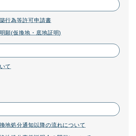
築行為等許可申請書
明願(仮換地・底地証明)
いて
換地処分通知以降の流れについて