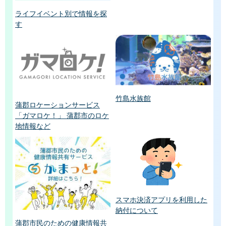
ライフイベント別で情報を探
す
竹島水族館
蒲郡ロケーションサービス
「ガマロケ！」 蒲郡市のロケ
地情報など
スマホ決済アプリを利用した
納付について
蒲郡市民のための健康情報共