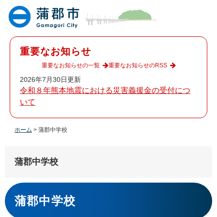
ペ
メ
ー
ニ
ジ
ュ
の
ー
先
を
重要なお知らせ
頭
飛
で
ば
重要なお知らせの一覧
重要なお知らせのRSS
す
し
2026年7月30日更新
。
て
令和８年熊本地震における災害義援金の受付につ
本
いて
文
へ
ホーム
>
蒲郡中学校
蒲郡中学校
本
文
蒲郡中学校