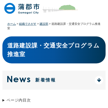
ペ
メ
ー
ニ
ジ
ュ
の
ー
先
を
ホーム
>
組織でさがす
>
建設部
>
道路建設課・交通安全プログラム推進
頭
飛
室
で
ば
す
し
本
。
て
文
道路建設課・交通安全プログラム
本
推進室
文
へ
新着情報
ページ内目次