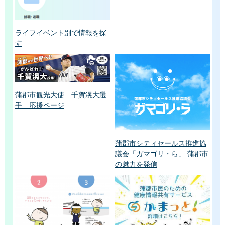
ライフイベント別で情報を探
す
蒲郡市観光大使 千賀滉大選
手 応援ページ
蒲郡市シティセールス推進協
議会「ガマゴリ・ら」 蒲郡市
の魅力を発信