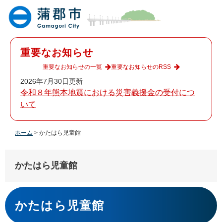
ペ
メ
ー
ニ
ジ
ュ
の
ー
先
を
重要なお知らせ
頭
飛
で
ば
重要なお知らせの一覧
重要なお知らせのRSS
す
し
2026年7月30日更新
。
て
令和８年熊本地震における災害義援金の受付につ
本
いて
文
へ
ホーム
>
かたはら児童館
かたはら児童館
本
文
かたはら児童館