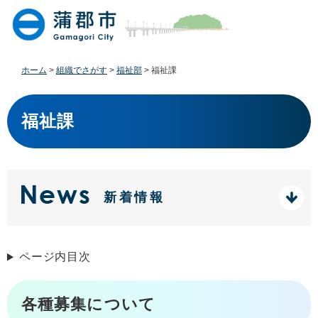
ペ
メ
ー
ニ
ジ
ュ
の
ー
先
を
ホーム
>
組織でさがす
>
福祉部
>
福祉課
頭
飛
で
ば
本
す
し
文
福祉課
。
て
本
文
へ
新着情報
ページ内目次
各種募集について