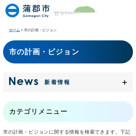
ペ
メ
ー
ニ
ジ
ュ
の
ー
先
を
ホーム
>
市の計画・ビジョン
頭
飛
で
ば
本
す
し
文
市の計画・ビジョン
。
て
本
文
へ
新着情報
カテゴリメニュー
市の計画・ビジョンに関する情報を検索できます。下記