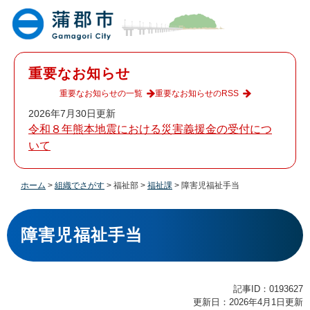
ペ
メ
ー
ニ
ジ
ュ
の
ー
先
を
重要なお知らせ
頭
飛
で
ば
重要なお知らせの一覧
重要なお知らせのRSS
す
し
2026年7月30日更新
。
て
令和８年熊本地震における災害義援金の受付につ
本
いて
文
へ
ホーム
>
組織でさがす
>
福祉部
>
福祉課
>
障害児福祉手当
本
文
障害児福祉手当
記事ID：0193627
更新日：2026年4月1日更新