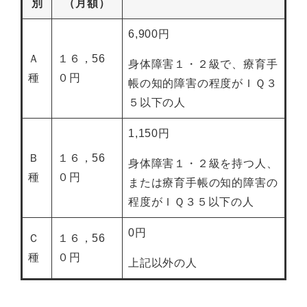
別
（月額）
6,900円
Ａ
１６，56
身体障害１・２級で、療育手
種
０円
帳の知的障害の程度がＩＱ３
５以下の人
1,150円
Ｂ
１６，56
身体障害１・２級を持つ人、
種
０円
または療育手帳の知的障害の
程度がＩＱ３５以下の人
0円
Ｃ
１６，56
種
０円
上記以外の人