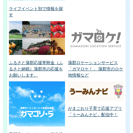
ライフイベント別で情報を探
す
ふるさと蒲郡応援寄附金（ふ
蒲郡ロケーションサービス
るさと納税）蒲郡市の応援を
「ガマロケ！」 蒲郡市のロケ
お願いします。
地情報など
がまごおり子育て応援アプリ
「うーみんナビ」配信中！