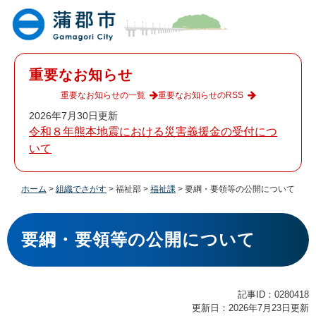
ペ
メ
ー
ニ
ジ
ュ
の
ー
先
を
重要なお知らせ
頭
飛
で
ば
重要なお知らせの一覧
重要なお知らせのRSS
す
し
2026年7月30日更新
。
て
令和８年熊本地震における災害義援金の受付につ
本
いて
文
へ
ホーム
>
組織でさがす
>
福祉部
>
福祉課
>
要綱・要領等の公開について
本
文
要綱・要領等の公開について
記事ID：0280418
更新日：2026年7月23日更新