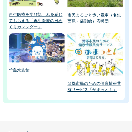
再生医療を学び親しみを感じ
市民まるごと赤い電車（名鉄
てもらえる「再生医療の日め
西尾・蒲郡線）応援団
くりカレンダー」
竹島水族館
蒲郡市民のための健康情報共
有サービス「がまっと！」