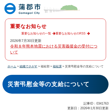
ペ
メ
ー
ニ
ジ
ュ
の
ー
先
を
重要なお知らせ
頭
飛
で
ば
重要なお知らせの一覧
重要なお知らせのRSS
す
し
2026年7月30日更新
。
て
令和８年熊本地震における災害義援金の受付につ
本
いて
文
へ
ホーム
>
組織でさがす
>
福祉部
>
福祉課
>
災害弔慰金等の支給について
本
文
災害弔慰金等の支給について
記事ID：0341763
更新日：2026年1月30日更新