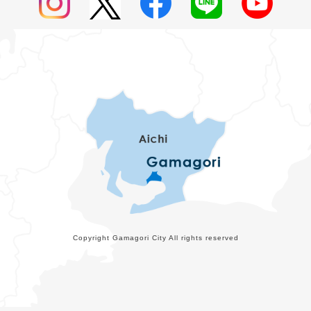
Copyright Gamagori City All rights reserved