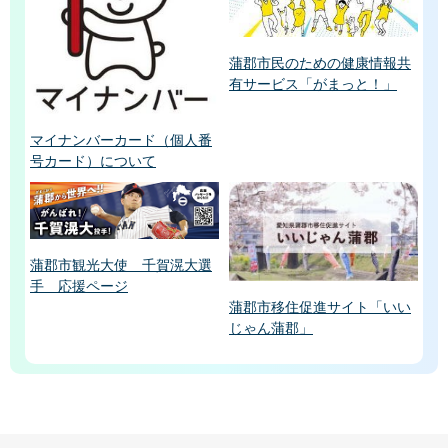
蒲郡市民のための健康情報共
有サービス「がまっと！」
マイナンバーカード（個人番
号カード）について
蒲郡市観光大使 千賀滉大選
手 応援ページ
蒲郡市移住促進サイト「いい
じゃん蒲郡」