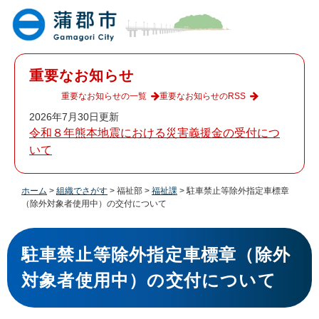
ペ
メ
ー
ニ
ジ
ュ
の
ー
先
を
重要なお知らせ
頭
飛
で
ば
重要なお知らせの一覧
重要なお知らせのRSS
す
し
2026年7月30日更新
。
て
令和８年熊本地震における災害義援金の受付につ
本
いて
文
へ
ホーム
>
組織でさがす
>
福祉部
>
福祉課
>
駐車禁止等除外指定車標章
（除外対象者使用中）の交付について
本
文
駐車禁止等除外指定車標章（除外
対象者使用中）の交付について