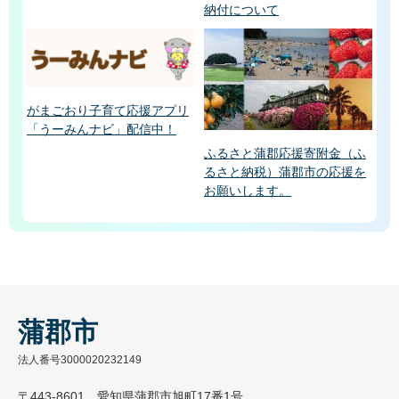
納付について
がまごおり子育て応援アプリ
「うーみんナビ」配信中！
ふるさと蒲郡応援寄附金（ふ
るさと納税）蒲郡市の応援を
お願いします。
蒲郡市
法人番号3000020232149
〒443-8601 愛知県蒲郡市旭町17番1号