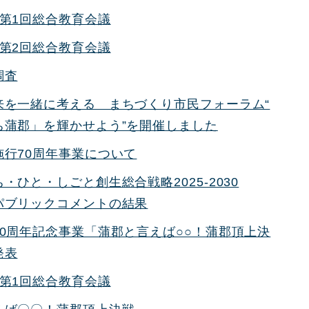
度第1回総合教育会議
度第2回総合教育会議
調査
来を一緒に考える まちづくり市民フォーラム“
ち蒲郡」を輝かせよう”を開催しました
施行70周年事業について
・ひと・しごと創生総合戦略2025-2030
パブリックコメントの結果
70周年記念事業「蒲郡と言えば○○！蒲郡頂上決
発表
度第1回総合教育会議