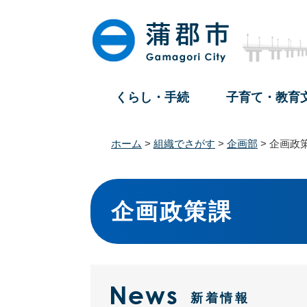
ペ
メ
ー
ニ
ジ
ュ
の
ー
先
を
頭
飛
くらし・手続
子育て・教育
で
ば
す
し
。
て
ホーム
>
組織でさがす
>
企画部
>
企画政
本
文
本
へ
文
企画政策課
新着情報