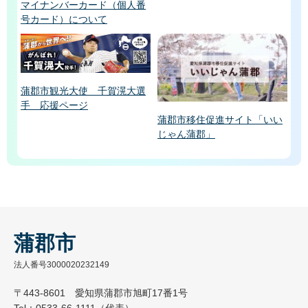
マイナンバーカード（個人番
号カード）について
蒲郡市観光大使 千賀滉大選
手 応援ページ
蒲郡市移住促進サイト「いい
じゃん蒲郡」
蒲郡市
法人番号3000020232149
〒443-8601 愛知県蒲郡市旭町17番1号