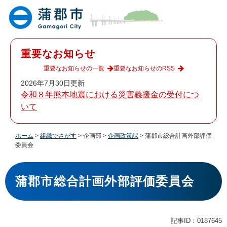
ペ
メ
ー
ニ
ジ
ュ
の
ー
先
を
重要なお知らせ
頭
飛
で
ば
重要なお知らせの一覧
重要なお知らせのRSS
す
し
2026年7月30日更新
。
て
令和８年熊本地震における災害義援金の受付につ
本
いて
文
へ
ホーム
>
組織でさがす
>
企画部
>
企画政策課
>
蒲郡市総合計画外部評価
委員会
本
文
蒲郡市総合計画外部評価委員会
記事ID：0187645