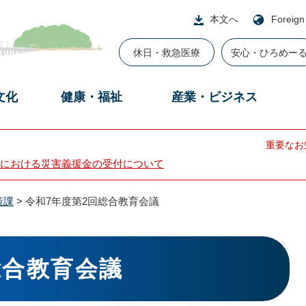
本文へ
Foreign
休日・救急医療
安心・ひろめー
文化
健康・福祉
産業・ビジネス
重要なお
における災害義援金の受付について
策課
>
令和7年度第2回総合教育会議
総合教育会議