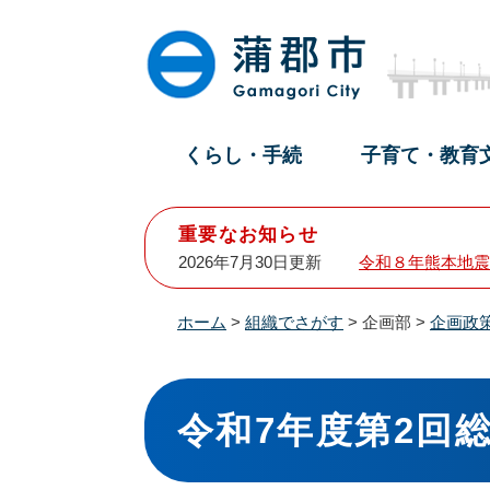
ペ
メ
ー
ニ
ジ
ュ
の
ー
先
を
頭
飛
くらし・手続
子育て・教育
で
ば
す
し
。
て
重要なお知らせ
本
2026年7月30日更新
令和８年熊本地震
文
へ
ホーム
>
組織でさがす
>
企画部
>
企画政
本
文
令和7年度第2回