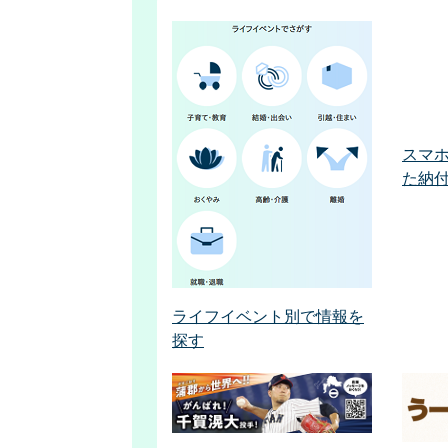
スマ
た納
ライフイベント別で情報を
探す