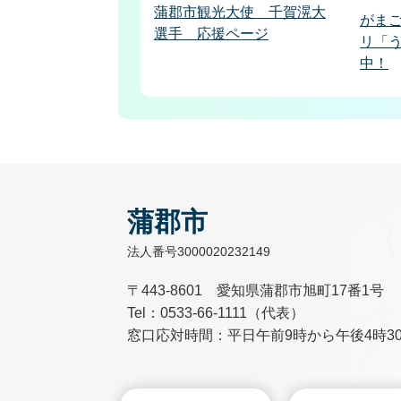
蒲郡市観光大使 千賀滉大
がま
選手 応援ページ
リ「
中！
蒲郡市
法人番号3000020232149
〒443-8601 愛知県蒲郡市旭町17番1号
Tel：0533-66-1111（代表）
窓口応対時間：平日午前9時から午後4時3