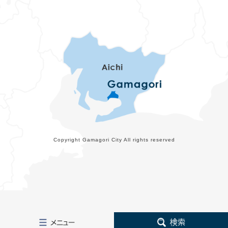
Copyright Gamagori City All rights reserved
メ
検
ニ
索