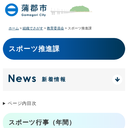
ペ
メ
ー
ニ
ジ
ュ
の
ー
先
を
ホーム
>
組織でさがす
>
教育委員会
>
スポーツ推進課
頭
飛
で
ば
本
す
し
文
スポーツ推進課
。
て
本
文
へ
新着情報
ページ内目次
スポーツ行事（年間）