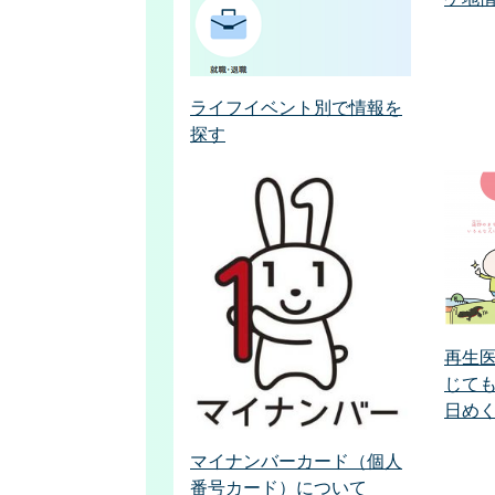
ライフイベント別で情報を
探す
再生
じて
日め
マイナンバーカード（個人
番号カード）について