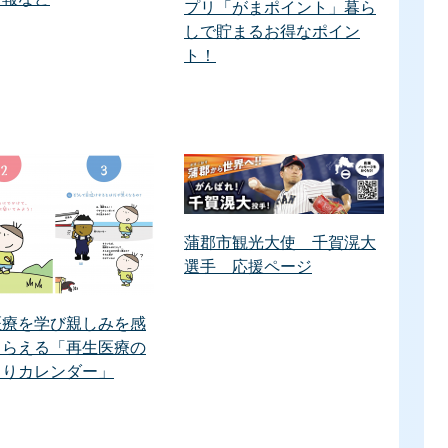
プリ「がまポイント」暮ら
しで貯まるお得なポイン
ト！
蒲郡市観光大使 千賀滉大
選手 応援ページ
医療を学び親しみを感
もらえる「再生医療の
くりカレンダー」