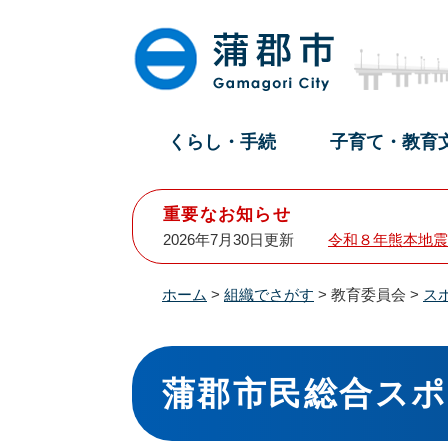
ペ
メ
ー
ニ
ジ
ュ
の
ー
先
を
頭
飛
くらし・手続
子育て・教育
で
ば
す
し
。
て
重要なお知らせ
本
2026年7月30日更新
令和８年熊本地震
文
へ
ホーム
>
組織でさがす
>
教育委員会
>
ス
本
文
蒲郡市民総合スポ